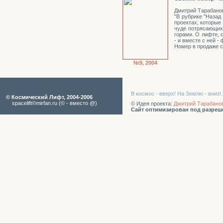
Дмитрий Тарабанов
"В рубрике "Назад
проектах, которые
чуде потрясающих 
горами. О лифте, 
- и вместе с ней - 
Номер в продаже с 
№9, 2004
В космос - вверх! На Землю - вни
© Космический Лифт, 2004-2006
spacelift©mirfan.ru (© - вместо @)
© Идея проекта:
Дмитрий Тарабано
Сайт оптимизирован под разреше