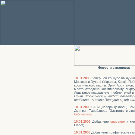
Новости страницы:
10.01.2006
Завершен конкурс на лучши
Москва) и Dyxzei
(Украина, Киев). Поб
космического лифта Юрий Арцутанов, 
место отведено космическому лифту
Арцутанов поздравляет победителей и 
Сайт "Космический лифт" благодар
особенно - Антона Первушина, офиц
10.01.2006
В 6-м (ноябрь-декабрь) ном
Дмитрия Тарабанова "Застрять в ли
библиотека
.
10.01.2006
Добавлено
описание
к кни
Planet).
10.01.2006
Добавлены графические гал