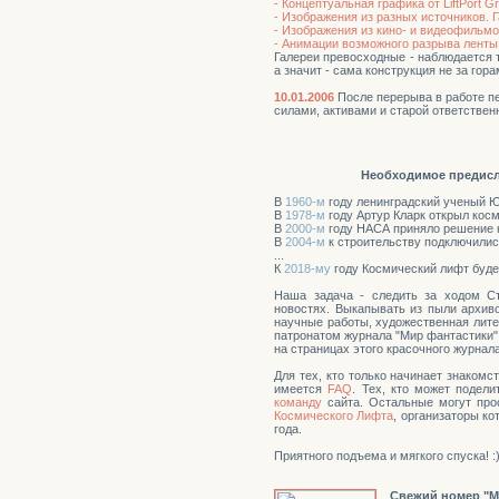
- Концептуальная графика от LiftPort Gr
- Изображения из разных источников. Г
- Изображения из кино- и видеофильмо
- Анимации возможного разрыва ленты 
Галереи превосходные - наблюдается 
а значит - сама конструкция не за гора
10.01.2006
После перерыва в работе п
силами, активами и старой ответствен
Необходимое предисло
В
1960-м
году ленинградский ученый Ю
В
1978-м
году Артур Кларк открыл кос
В
2000-м
году НАСА приняло решение н
В
2004-м
к строительству подключились
...
К
2018-му
году Космический лифт буде
Наша задача - следить за ходом С
новостях. Выкапывать из пыли архиво
научные работы, художественная лите
патронатом журнала "Мир фантастики",
на страницах этого красочного журнала
Для тех, кто только начинает знаком
имеется
FAQ
. Тех, кто может подел
команду
сайта. Остальные могут про
Космического Лифта
, организаторы ко
года.
Приятного подъема и мягкого спуска! :
Свежий номер "Ми